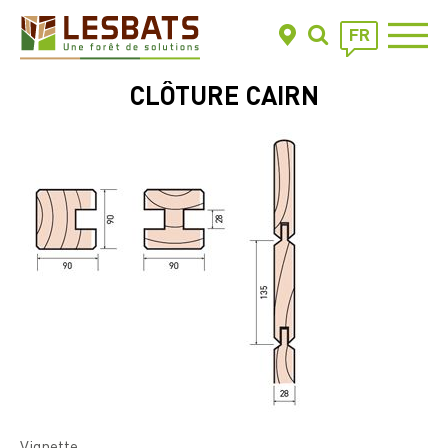
FR
CLÔTURE CAIRN
Vignette