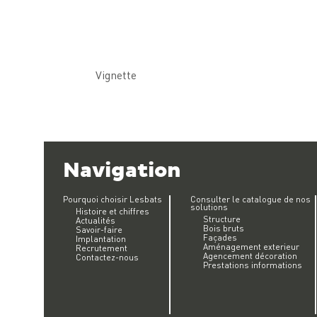
Vignette
Navigation
Pourquoi choisir Lesbats
Consulter le catalogue de nos
solutions
Histoire et chiffres
Structure
Actualités
Bois bruts
Savoir-faire
Façades
Implantation
Aménagement exterieur
Recrutement
Agencement décoration
Contactez-nous
Prestations informations