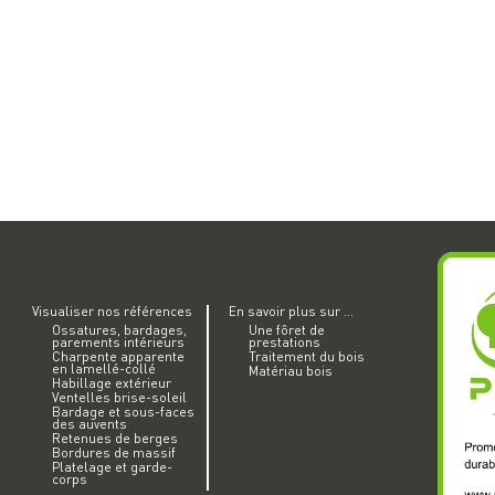
Visualiser nos références
En savoir plus sur ...
Ossatures, bardages,
Une fôret de
parements intérieurs
prestations
Charpente apparente
Traitement du bois
en lamellé-collé
Matériau bois
Habillage extérieur
Ventelles brise-soleil
Bardage et sous-faces
des auvents
Retenues de berges
Bordures de massif
Platelage et garde-
corps