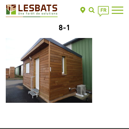
FR
8-1