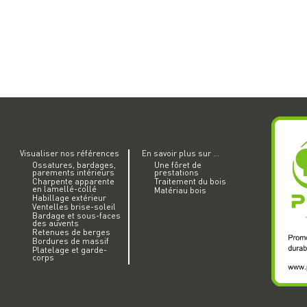
Visualiser nos références
En savoir plus sur ...
Ossatures, bardages,
Une fôret de
parements intérieurs
prestations
Charpente apparente
Traitement du bois
en lamellé-collé
Matériau bois
Habillage extérieur
Ventelles brise-soleil
Bardage et sous-faces
des auvents
Retenues de berges
Bordures de massif
Platelage et garde-
corps