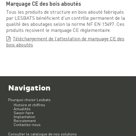
Marquage CE des bois aboutés
Tous les produits de structure en bois abouté fabriqués
par LESBATS bénéficient d’un contrôle permanent de la
qualité des aboutages selon la norme NF EN 15497. Ces
produits reçoivent le marquage CE règlementaire.
Téléchargement de l’attestation de marquage CE des
bois aboutés
Navigation
Pourquoi choisir Lesbats
Histoire et chiffres
Actualités
Savoir-faire
Implantation
Recrutement
Contactez-nous
Consulter le catalogue de nos solutions